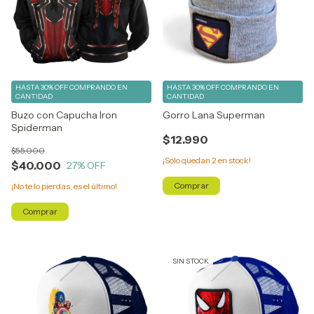
HASTA 30% OFF
COMPRANDO EN
HASTA 30% OFF
COMPRANDO EN
CANTIDAD
CANTIDAD
Buzo con Capucha Iron
Gorro Lana Superman
Spiderman
$12.990
$55.000
¡Solo quedan
2
en stock!
$40.000
27
% OFF
¡No te lo pierdas, es el último!
Comprar
SIN STOCK