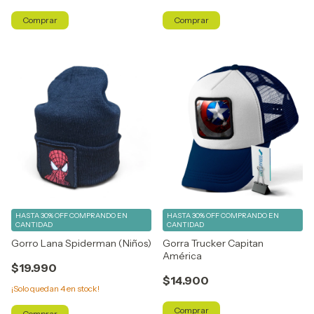
Comprar
Comprar
HASTA 30% OFF
COMPRANDO EN
HASTA 30% OFF
COMPRANDO EN
CANTIDAD
CANTIDAD
Gorro Lana Spiderman (Niños)
Gorra Trucker Capitan
América
$19.990
$14.900
¡Solo quedan
4
en stock!
Comprar
Comprar