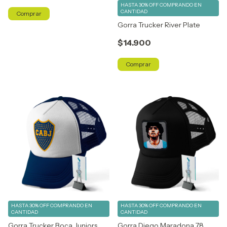
HASTA 30% OFF
COMPRANDO EN
CANTIDAD
Comprar
Gorra Trucker River Plate
$14.900
Comprar
HASTA 30% OFF
COMPRANDO EN
HASTA 30% OFF
COMPRANDO EN
CANTIDAD
CANTIDAD
Gorra Trucker Boca Juniors
Gorra Diego Maradona 78